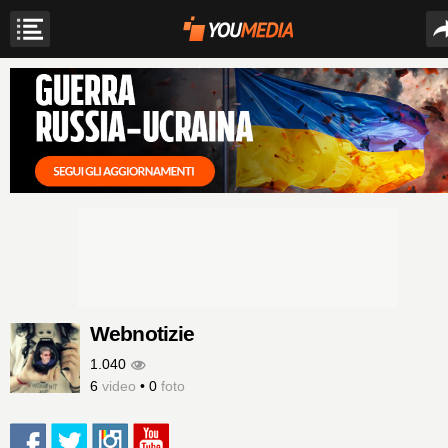
Webnotizie
1.040
6
video
•
0
foto