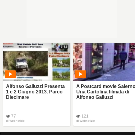
3:32
3:
Alfonso Galluzzi Presenta
A Postcard movie Salern
1 e 2 Giugno 2013. Parco
Una Cartolina filmata di
Diecimare
Alfonso Galluzzi
77
121
di
Webnotizie
di
Webnotizie
)