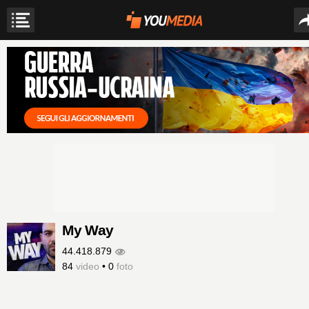
My Way
44.418.879
84
video
•
0
foto