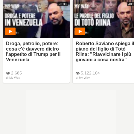
23:33
40:
Droga, petrolio, potere:
Roberto Saviano spiega il
cosa c'è davvero dietro
piano del figlio di Totò
l'appetito di Trump per il
Riina: "Riavvicinare i più
Venezuela
giovani a cosa nostra"
2.685
5.122.104
di
My Way
di
My Way