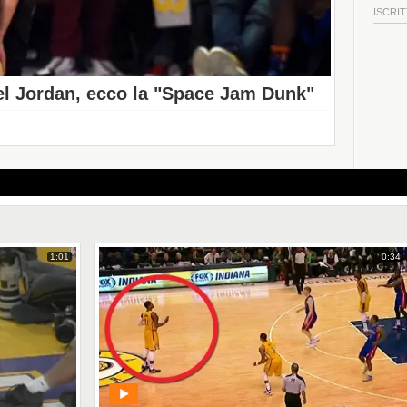
ISCRIT
ael Jordan, ecco la "Space Jam Dunk"
1:01
0:34