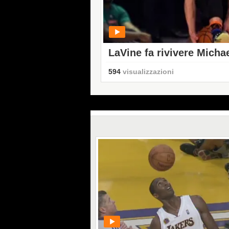
LaVine fa rivivere Mich
594
visualizzazioni
PLAY