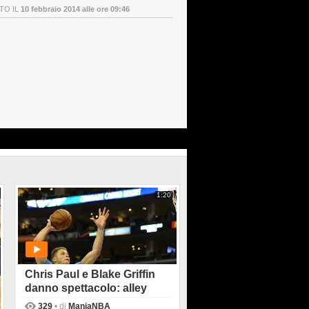
TO IL
10 febbraio 2014 alle ore 09:46
1:20
Chris Paul e Blake Griffin
danno spettacolo: alley
oop e schiacciate
329
• di
ManiaNBA