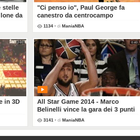
 stelle
"Ci penso io", Paul George fa
llone da
canestro da centrocampo
1134
• di
ManiaNBA
PLAY
2:07
0:40
e in 3D
All Star Game 2014 - Marco
Belinelli vince la gara dei 3 punti
3141
• di
ManiaNBA
PLAY