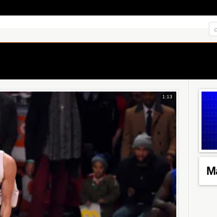
1:13
M