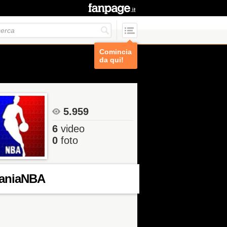
Comincia
da qui!
5.959
6
video
0
foto
aniaNBA