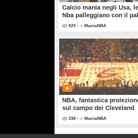
Calcio mania negli Usa, le
Nba palleggiano con il pa
basket
425
• di
ManiaNBA
PLAY
NBA, fantastica proiezion
sul campo dei Cleveland
336
• di
ManiaNBA
PLAY