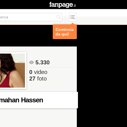
Comincia
da qui!
5.330
0
video
27
foto
smahan Hassen