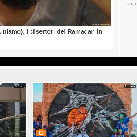
ISCRIT
niamo), i disertori del Ramadan in
3 foto
14 foto