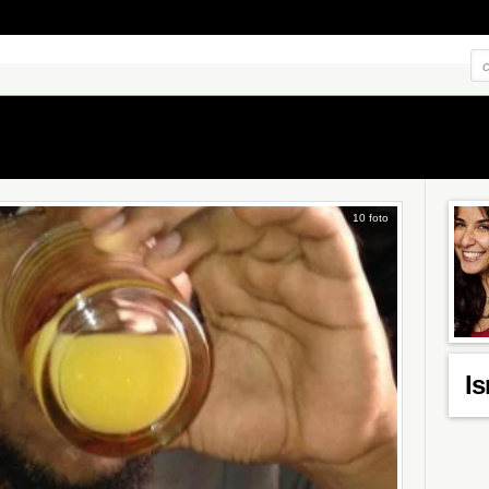
10 foto
I