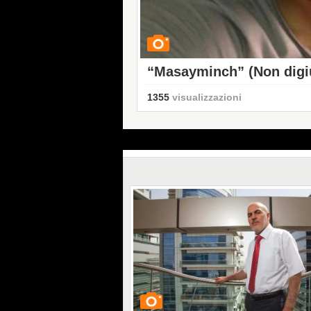
“Masayminch” (Non digiu
protesta
1355
visualizzazioni
GUARDA