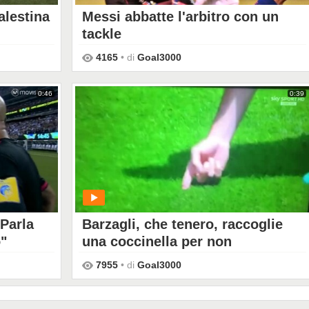
alestina
Messi abbatte l'arbitro con un
tackle
4165
• di
Goal3000
PLAY
0:46
0:39
"Parla
Barzagli, che tenero, raccoglie
o"
una coccinella per non
schiacciarla
7955
• di
Goal3000
PLAY