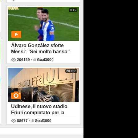
PLAY
0:19
Álvaro González sfotte
Messi: "Sei molto basso".
La Pulce: "E tu molto
206169
• di
Goal3000
scarso"
20 foto
PLAY
Udinese, il nuovo stadio
Friuli completato per la
Juventus
88677
• di
Goal3000
GUARDA