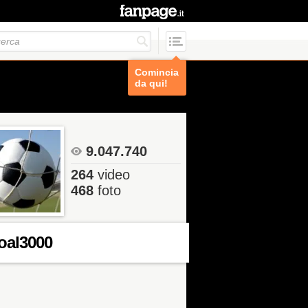
Comincia
da qui!
9.047.740
264
video
468
foto
oal3000