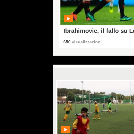
Ibrahimovic, il fallo su L
squalifica
650
visualizzazioni
PLAY