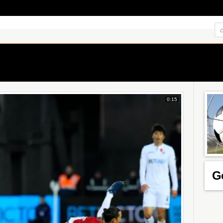
0:15
G