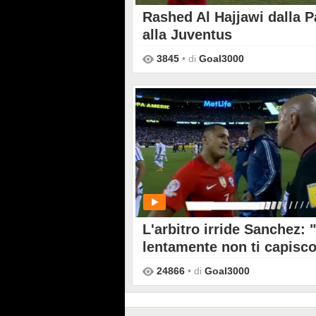
Rashed Al Hajjawi dalla P
alla Juventus
3845
• di
Goal3000
PLAY
L'arbitro irride Sanchez: 
lentamente non ti capisc
24866
• di
Goal3000
PLAY