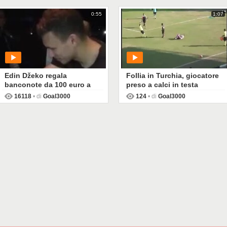
0:55
1:07
Edin Džeko regala
Follia in Turchia, giocatore
banconote da 100 euro a
preso a calci in testa
una band
16118
• di
Goal3000
124
• di
Goal3000
PLAY
PLAY