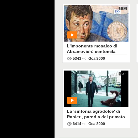
2:32
L'imponente mosaico di
Abramovich: centomila
pietre per il patron del
5343
• di
Goal3000
Chelsea
0:27
PLAY
La 'sinfonia agrodolce' di
Ranieri, parodia del primato
6414
• di
Goal3000