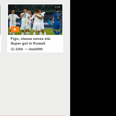
0:55
Figo, classe senza età.
Super gol in Kuwait
2258
• di
Goal3000
PLAY