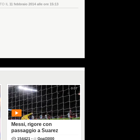
TO IL
11 febbraio 2014 alle ore 15:13
0:07
Messi, rigore con
passaggio a Suarez
154421
• di
Goal3000