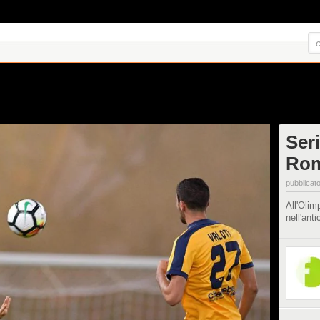
Seri
Rom
pubblicato
All'Olim
nell'ant