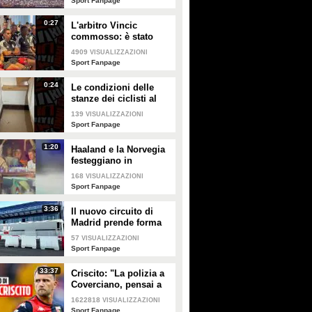
Sport Fanpage
0:27
L'arbitro Vincic
commosso: è stato
designato per la finale
4909
VISUALIZZAZIONI
Spagna-Argentina
Sport Fanpage
0:24
Le condizioni delle
stanze dei ciclisti al
Tour de France 2026
139
VISUALIZZAZIONI
Sport Fanpage
1:20
Haaland e la Norvegia
festeggiano in
discoteca dopo
168
VISUALIZZAZIONI
l'eliminazione dei
Sport Fanpage
Mondiali
3:36
Il nuovo circuito di
Madrid prende forma
in vista del GP di
57
VISUALIZZAZIONI
Spagna della Formula
Sport Fanpage
1 2026: in pista con
Sainz
33:37
Criscito: "La polizia a
Coverciano, pensai a
mio figlio. Ho
1622818
VISUALIZZAZIONI
mantenuto la
Sport Fanpage