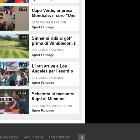
promessa fatta al
Genoa"
0:29
Capo Verde, impresa
Mondiale: il coro "Uno
per cento" celebra una
1170
VISUALIZZAZIONI
qualificazione storica
Sport Fanpage
0:32
Sinner si ridà al golf
prima di Wimbledon, il
risultato è esilarante
861
VISUALIZZAZIONI
Sport Fanpage
2:12
L'Iran arriva a Los
Angeles per l'esordio
ai Mondiali 2026 tra
234
VISUALIZZAZIONI
misure di sicurezza e
Sport Fanpage
proteste
49:02
Schelotto si racconta:
il gol al Milan nel
derby, gli scherzi di
1392746
VISUALIZZAZIONI
Cassano, le genialate
Sport Fanpage
di Mourinho
GNALAZIONI
APP IPHONE
APP ANDROID