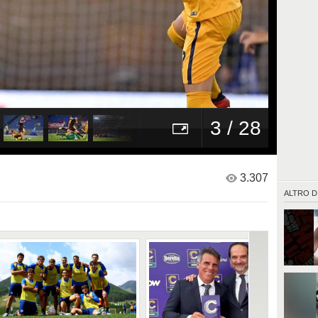
3 / 28
3.307
ALTRO D