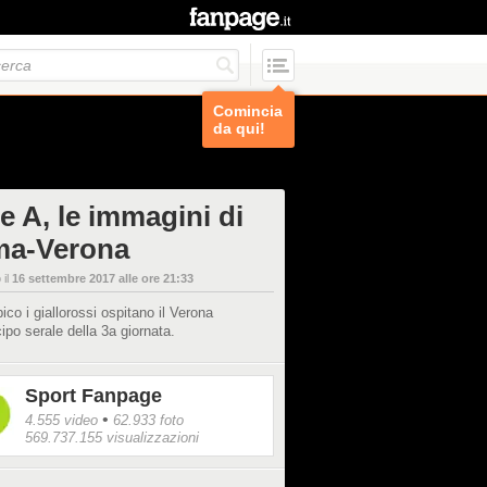
Comincia
da qui!
e A, le immagini di
a-Verona
 il
16 settembre 2017 alle ore 21:33
pico i giallorossi ospitano il Verona
icipo serale della 3a giornata.
Sport Fanpage
•
4.555 video
62.933 foto
569.737.155 visualizzazioni