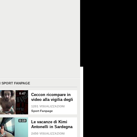
I
SPORT FANPAGE
0:47
Ceccon ricompare in
video alla vigilia degli
Europei, è
1201
VISUALIZZAZIONI
irriconoscibile: "Io
Sport Fanpage
sono reale"
0:19
Le vacanze di Kimi
Antonelli in Sardegna
2450
VISUALIZZAZIONI