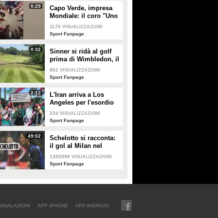
Genoa"
0:29
Capo Verde, impresa
Mondiale: il coro "Uno
per cento" celebra una
1170
VISUALIZZAZIONI
qualificazione storica
Sport Fanpage
0:32
Sinner si ridà al golf
prima di Wimbledon, il
risultato è esilarante
861
VISUALIZZAZIONI
Sport Fanpage
2:12
L'Iran arriva a Los
Angeles per l'esordio
ai Mondiali 2026 tra
234
VISUALIZZAZIONI
misure di sicurezza e
Sport Fanpage
proteste
49:02
Schelotto si racconta:
il gol al Milan nel
derby, gli scherzi di
1392099
VISUALIZZAZIONI
Cassano, le genialate
Sport Fanpage
di Mourinho
GNALAZIONI
APP IPHONE
APP ANDROID