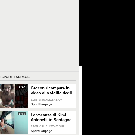
I
SPORT FANPAGE
0:47
Ceccon ricompare in
video alla vigilia degli
Europei, è
1186
VISUALIZZAZIONI
irriconoscibile: "Io
Sport Fanpage
sono reale"
0:19
Le vacanze di Kimi
Antonelli in Sardegna
2405
VISUALIZZAZIONI
Sport Fanpage