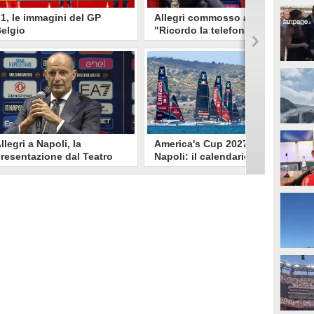
1, le immagini del GP
Allegri commosso a Napoli:
elgio
"Ricordo la telefonata di De
Laurentiis a mezzanotte
quando ero alla Juve"
Durante la conferenza di
UARDA
presentazione da allenatore del
Napoli, c'è stato un momento di
commozione per l'allenatore
55230
• di
Alessio Morra
partenopeo Massimiliano Allegri.
llegri a Napoli, la
America's Cup 2027 a
resentazione dal Teatro
Napoli: il calendario e le
an Carlo: "Il mercato?
date ufficiali, si parte il 22
evo valutare la rosa"
maggio
a conferenza di presentazione
Sono state ufficializzate tutte le
el nuovo allenatore azzurro Max
date dell'America's Cup 2027 che
llegri a Napoli dal San Carlo.
si terrà a Napoli. Si parte con una
serie di regate di flotta. Dal 10
luglio le regate per il titolo.