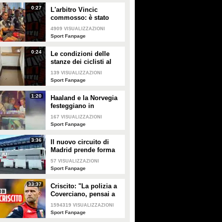
0:27
L'arbitro Vincic
commosso: è stato
designato per la finale
4909
VISUALIZZAZIONI
Spagna-Argentina
Sport Fanpage
0:24
Le condizioni delle
stanze dei ciclisti al
Tour de France 2026
139
VISUALIZZAZIONI
Sport Fanpage
1:20
Haaland e la Norvegia
festeggiano in
discoteca dopo
167
VISUALIZZAZIONI
l'eliminazione dei
Sport Fanpage
Mondiali
3:36
Il nuovo circuito di
Madrid prende forma
in vista del GP di
57
VISUALIZZAZIONI
Spagna della Formula
Sport Fanpage
1 2026: in pista con
Sainz
33:37
Criscito: "La polizia a
Coverciano, pensai a
mio figlio. Ho
1594319
VISUALIZZAZIONI
mantenuto la
Sport Fanpage
promessa fatta al