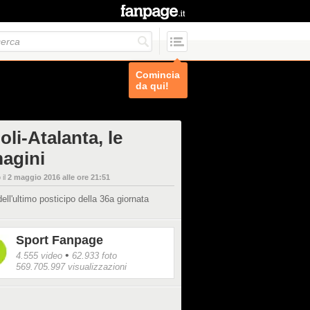
Comincia
da qui!
li-Atalanta, le
agini
 il
2 maggio 2016 alle ore 21:51
dell'ultimo posticipo della 36a giornata
Sport Fanpage
•
4.555 video
62.933 foto
569.705.997 visualizzazioni