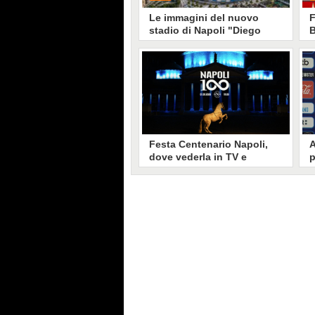
Le immagini del nuovo
F
stadio di Napoli "Diego
B
Armando Maradona"
GUARDA
G
42023
• di
Fanpage.it Napoli
Festa Centenario Napoli,
A
dove vederla in TV e
p
streaming: orario e diretta
S
D
Il Napoli, sabato 1 agosto, celebra
i suoi 100 anni. Il club partenopeo
L
ha organizzato una grande festa
d
visibile in TV su Sky e in streaming
A
sul canale ufficiale del Napoli su
YouTube.