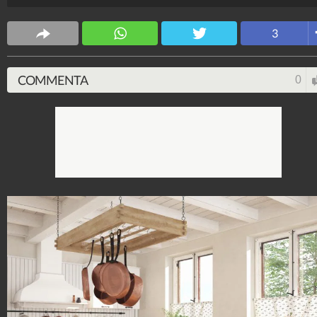
Stile e trend
3
1.514.995.631
-
1.957 video
-
138.049 foto
COMMENTA
0