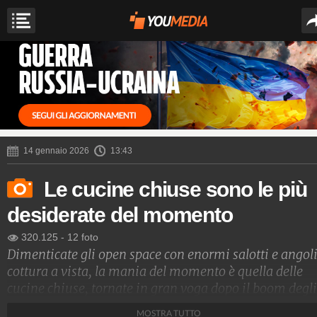
14 gennaio 2026
13:43
Le cucine chiuse sono le più
desiderate del momento
320.125
-
12 foto
Dimenticate gli open space con enormi salotti e angol
cottura a vista, la mania del momento è quella delle
cucine chiuse, tornate in gran voga dopo il boom degli
anni '90.
MOSTRA TUTTO