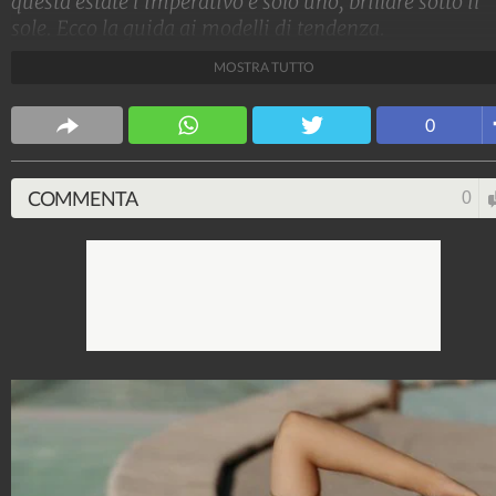
questa estate l'imperativo è solo uno, brillare sotto il
sole. Ecco la guida ai modelli di tendenza.
MOSTRA TUTTO
Stile e trend
1.515.063.614
-
1.957 video
-
138.069 foto
0
COMMENTA
0