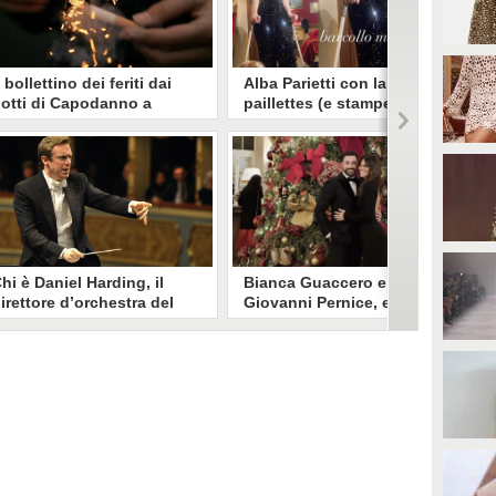
l bollettino dei feriti dai
Alba Parietti con la tuta di
otti di Capodanno a
paillettes (e stampelle) a
oma: 16enne perde due
Capodanno: "Barcollo ma
ita, 58enne una mano
non mollo"
 Roma nei festeggiamenti di
Incidente sulle piste da sci per
apodanno un 19enne è rimasto
Alba Parietti, poco prima di
erito a volto, addome e torace e
Capodanno. Uscita dall'ospedale,
n 58enne ad una mano a seguito
ha potuto festeggiare col
ell'esplosione di botti e fuochi
compagno e gli amici.
'artificio. In provincia di Latina
n 16enne ha perso due dita.
hi è Daniel Harding, il
Bianca Guaccero e
irettore d’orchestra del
Giovanni Pernice, elegante
oncerto di Capodanno di
look coordinato per dare il
enezia 2025
benvenuto al 2025
aniel Harding dirigerà per la
Bianca Guaccero e Giovanni
uarta volta il Concerto di
Pernice hanno festeggiato
apodanno di Venezia 2025. Ecco
Capodanno insieme a Londra,
hi è il direttore d'orchestra
elegantemente vestiti in abiti da
ritannico.
sera.