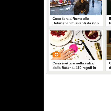
Cosa fare a Roma alla
I
Befana 2025: eventi da non
b
perdere il 6 gennaio per
R
l'Epifania
d
Abbiamo selezionato una serie di
A
cose da fare il 6 gennaio 2025,
C
festa dell'Epifania. Ecco alcune
f
delle iniziative più belle da non
u
perdere per adulti e bambini, per
d
festeggiare la Befana a Roma.
d
u
Cosa mettere nella calza
C
della Befana: 110 regali in
d
formato mini
c
V
D
GUARDA
q
C
c
18464
• di
Stile e trend
b