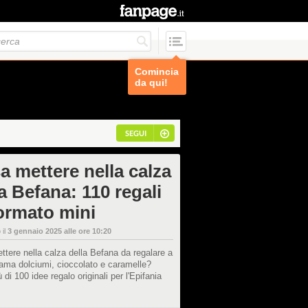
Comincia
da qui!
SEGUI
a mettere nella calza
a Befana: 110 regali
formato mini
 il
3 gennaio 2025 alle ore 10:20
tere nella calza della Befana da regalare a
ama dolciumi, cioccolato e caramelle?
 di 100 idee regalo originali per l'Epifania