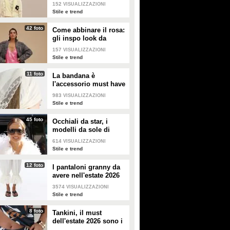
giallo
152
VISUALIZZAZIONI
Stile e trend
42 foto
Come abbinare il rosa:
gli inspo look da
copiare
157
VISUALIZZAZIONI
Stile e trend
11 foto
La bandana è
l'accessorio must have
dell'estate 2026: i
983
VISUALIZZAZIONI
modelli di tendenza
Stile e trend
45 foto
Occhiali da star, i
modelli da sole di
tendenza per l'estate
614
VISUALIZZAZIONI
2026
Stile e trend
12 foto
I pantaloni granny da
avere nell'estate 2026
3574
VISUALIZZAZIONI
Stile e trend
8 foto
Tankini, il must
dell'estate 2026 sono i
costumi con la canotta