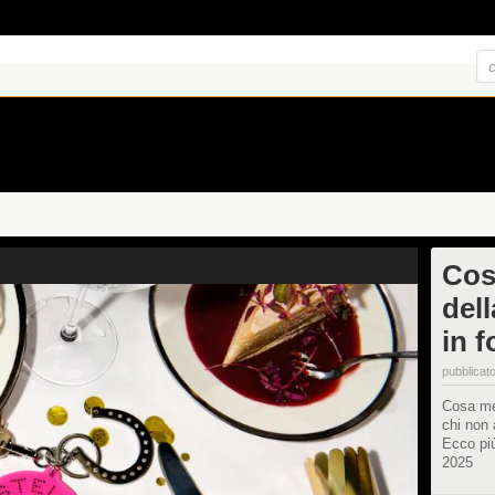
Cos
dell
in 
pubblicato
Cosa met
chi non 
Ecco più
2025