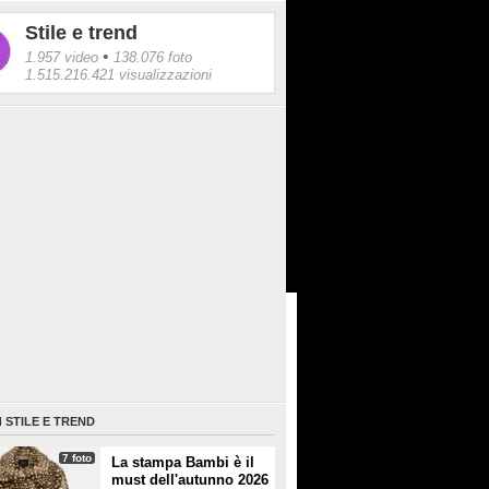
Stile e trend
•
1.957 video
138.076 foto
1.515.216.421 visualizzazioni
I
STILE E TREND
7 foto
La stampa Bambi è il
must dell'autunno 2026