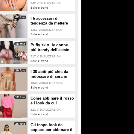
342
VISUALIZZAZIONI
Stile e trend
42 foto
I 6 accessori di
tendenza da mettere
nella valigia dell'estate
1266
VISUALIZZAZIONI
2026
Stile e trend
15 foto
Puffy skirt, le gonne
più trendy dell'estate
2026 sono quelle a
517
VISUALIZZAZIONI
palloncino
Stile e trend
30 foto
I 30 abiti più chic da
indossare di sera in
estate
1849
VISUALIZZAZIONI
Stile e trend
12 foto
Come abbinare il rosso
e i look da cui
prendere ispirazione
221
VISUALIZZAZIONI
Stile e trend
26 foto
Gli inspo look da
copiare per abbinare il