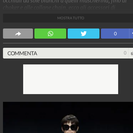
occhiali da sole bianchi a quelli mascherina, fino ai
choker e alle collane chain, ecco gli accessori di
tendenza da avere quest'estate per completare ogni
MOSTRA TUTTO
look.
Stile e trend
0
1.515.179.662
-
1.957 video
-
138.074 foto
COMMENTA
0