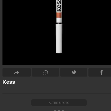
Kess
ALTRE
5
FOTO