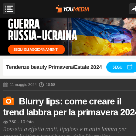
Tendenze beauty Primavera/Estate 2024
SEGUI
11 maggio 2024
10:58
Blurry lips: come creare il
trend labbra per la primavera 202
780
-
10 foto
Rossetti a effetto matt, lipgloss e matite labbra per