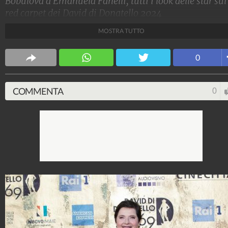
Bobulova a Emanuela Fanelli, tutti i look delle star sul
red carpet dei David di Donatello 2024
MOSTRA TUTTO
Stile e trend
1.515.063.395
-
1.957 video
-
138.069 foto
0
COMMENTA
0