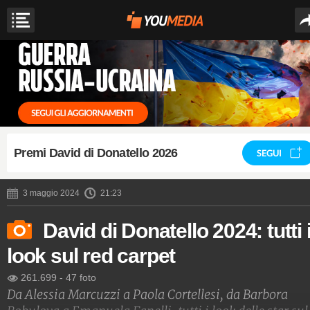
Premi David di Donatello 2026
SEGUI
3 maggio 2024
21:23
David di Donatello 2024: tutti 
look sul red carpet
261.699
-
47 foto
Da Alessia Marcuzzi a Paola Cortellesi, da Barbora