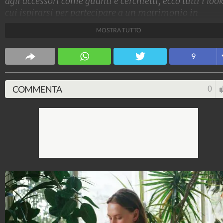
agli accessori come guanti e cerchietti, ecco tutti i look
cui ispirarsi per partecipare a un matrimonio in
primavera
MOSTRA TUTTO
Stile e trend
9
1.515.077.039
-
1.957 video
-
138.074 foto
COMMENTA
0