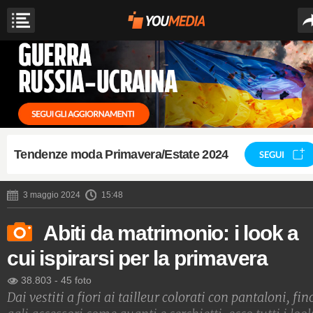
Tendenze moda Primavera/Estate 2024
SEGUI
3 maggio 2024
15:48
Abiti da matrimonio: i look a
cui ispirarsi per la primavera
38.803
-
45 foto
Dai vestiti a fiori ai tailleur colorati con pantaloni, fin