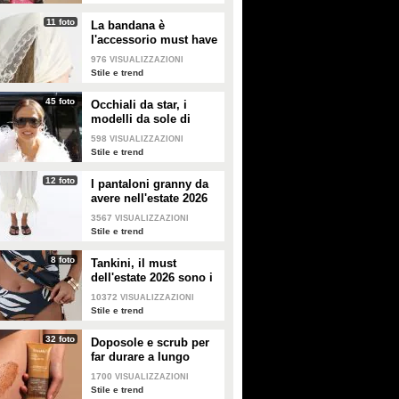
11 foto
La bandana è
l'accessorio must have
dell'estate 2026: i
976
VISUALIZZAZIONI
modelli di tendenza
Stile e trend
45 foto
Occhiali da star, i
modelli da sole di
tendenza per l'estate
598
VISUALIZZAZIONI
2026
Stile e trend
12 foto
I pantaloni granny da
avere nell'estate 2026
3567
VISUALIZZAZIONI
Stile e trend
8 foto
Tankini, il must
dell'estate 2026 sono i
costumi con la canotta
10372
VISUALIZZAZIONI
Stile e trend
32 foto
Doposole e scrub per
far durare a lungo
l'abbronzatura in estate
1700
VISUALIZZAZIONI
Stile e trend