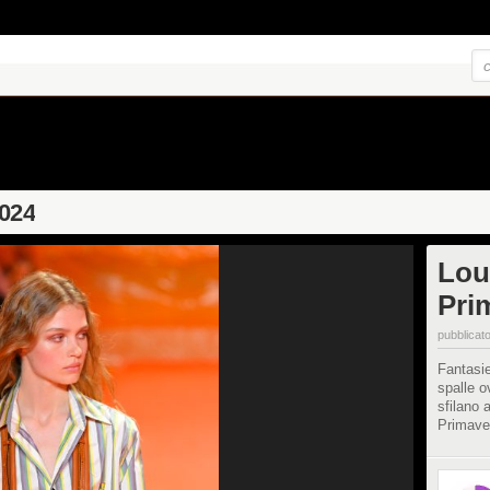
2024
Lou
Pri
pubblicato
Fantasie
spalle o
sfilano 
Primaver