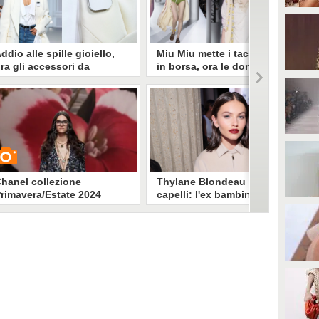
ddio alle spille gioiello,
Miu Miu mette i tacchi alti
ra gli accessori da
in borsa, ora le donne sono
ppuntare alla giacca sono
libere di camminare
uturistici smartphone
comodamente
vete notato le piccole spille
La dittatura dello stiletto è finita e
gganciate alle giacche della
ora anche la moda propone
ollezione Coperni P/E 2024
calzature rasoterra adattandosi
resentata a Parigi? Non si tratta
alle esigenze di comfort delle
i gioielli ma di dispositivi hi-
donne moderne. Miu Miu porta in
ech destinati a prendere il posto
passerella un inno alla comodità.
ello smartphone.
hanel collezione
Thylane Blondeau taglia i
rimavera/Estate 2024
capelli: l'ex bambina più
bella del mondo col
caschetto a Parigi
Drastico cambio hair look per
UARDA
Thylane Blondeau, che ha detto
addio ai capelli lunghi e alle
sfilate della Paris Fashion Week
6087
• di
Stile e trend
ha sfoggiato il caschetto.