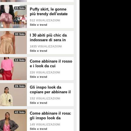
15 foto
Puffy skirt, le gonne
più trendy dell'estate
2026 sono quelle a
512
VISUALIZZAZIONI
palloncino
Stile e trend
30 foto
I 30 abiti più chic da
indossare di sera in
estate
1835
VISUALIZZAZIONI
Stile e trend
12 foto
Come abbinare il rosso
e i look da cui
prendere ispirazione
220
VISUALIZZAZIONI
Stile e trend
26 foto
Gli inspo look da
copiare per abbinare il
giallo
152
VISUALIZZAZIONI
Stile e trend
42 foto
Come abbinare il rosa:
gli inspo look da
copiare
145
VISUALIZZAZIONI
Stile e trend