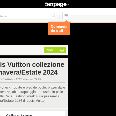
Comincia
da qui!
SEGUI
is Vuitton collezione
mavera/Estate 2024
 il
3 ottobre 2023 alle ore 09:25
 check, rugate e pied de poule, blazer dalle
versize, abiti drappeggiati e bustini in pelle
alla Paris Fashion Week sulla passerella
a/Estate 2024 di Louis Vuitton