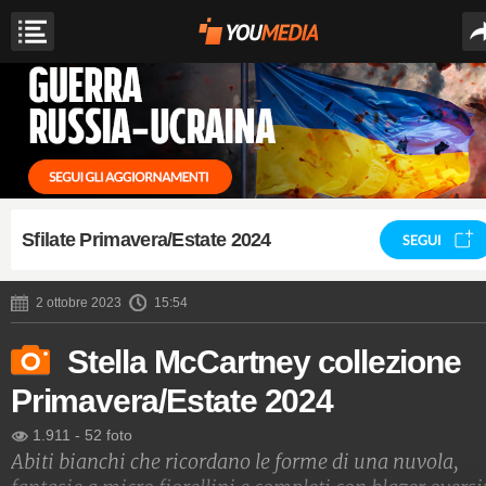
Sfilate Primavera/Estate 2024
SEGUI
2 ottobre 2023
15:54
Stella McCartney collezione
Primavera/Estate 2024
1.911
-
52 foto
Abiti bianchi che ricordano le forme di una nuvola,