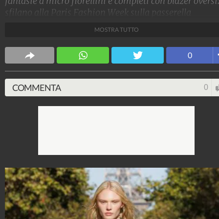
fantasie a micro fiorellini e completi con blazer oversi
sfilano alla Paris Fashion Week sulla passerella
Primavera/Estate 2024 di Stella McCartney
MOSTRA TUTTO
Stile e trend
0
1.515.103.977
-
1.957 video
-
138.074 foto
COMMENTA
0