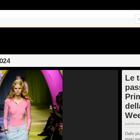
2024
Le 
pas
Pri
del
We
pubblicato
Dalle pi
maxi spa