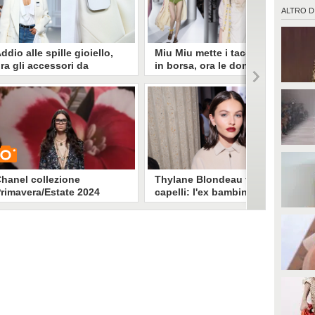
ALTRO D
ddio alle spille gioiello,
Miu Miu mette i tacchi alti
ra gli accessori da
in borsa, ora le donne sono
ppuntare alla giacca sono
libere di camminare
uturistici smartphone
comodamente
vete notato le piccole spille
La dittatura dello stiletto è finita e
gganciate alle giacche della
ora anche la moda propone
ollezione Coperni P/E 2024
calzature rasoterra adattandosi
resentata a Parigi? Non si tratta
alle esigenze di comfort delle
i gioielli ma di dispositivi hi-
donne moderne. Miu Miu porta in
ech destinati a prendere il posto
passerella un inno alla comodità.
ello smartphone.
hanel collezione
Thylane Blondeau taglia i
rimavera/Estate 2024
capelli: l'ex bambina più
bella del mondo col
caschetto a Parigi
Drastico cambio hair look per
UARDA
Thylane Blondeau, che ha detto
addio ai capelli lunghi e alle
sfilate della Paris Fashion Week
6086
• di
Stile e trend
ha sfoggiato il caschetto.