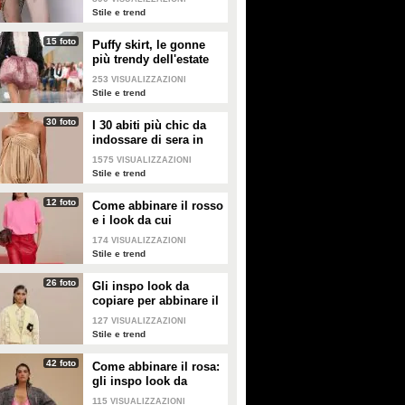
2026
Stile e trend
15 foto
Puffy skirt, le gonne
più trendy dell'estate
2026 sono quelle a
253
VISUALIZZAZIONI
palloncino
Stile e trend
30 foto
I 30 abiti più chic da
indossare di sera in
estate
1575
VISUALIZZAZIONI
Stile e trend
12 foto
Come abbinare il rosso
e i look da cui
prendere ispirazione
174
VISUALIZZAZIONI
Stile e trend
26 foto
Gli inspo look da
copiare per abbinare il
giallo
127
VISUALIZZAZIONI
Stile e trend
42 foto
Come abbinare il rosa:
gli inspo look da
copiare
115
VISUALIZZAZIONI