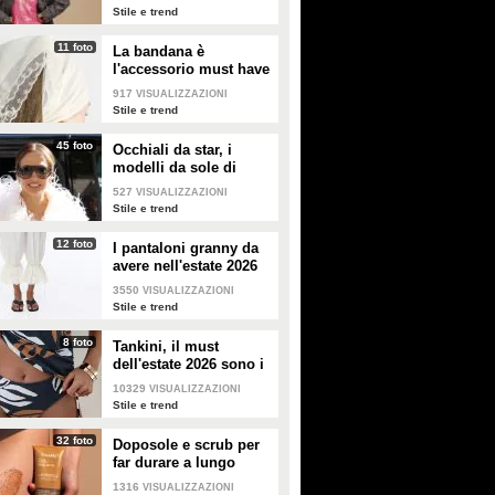
Stile e trend
11 foto
La bandana è
l'accessorio must have
dell'estate 2026: i
917
VISUALIZZAZIONI
modelli di tendenza
Stile e trend
45 foto
Occhiali da star, i
modelli da sole di
tendenza per l'estate
527
VISUALIZZAZIONI
2026
Stile e trend
12 foto
I pantaloni granny da
avere nell'estate 2026
3550
VISUALIZZAZIONI
Stile e trend
8 foto
Tankini, il must
dell'estate 2026 sono i
costumi con la canotta
10329
VISUALIZZAZIONI
Stile e trend
32 foto
Doposole e scrub per
far durare a lungo
l'abbronzatura in estate
1316
VISUALIZZAZIONI