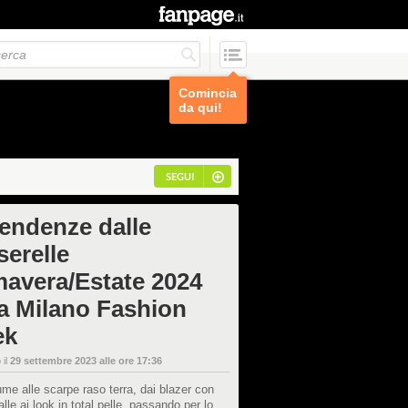
Comincia
da qui!
SEGUI
tendenze dalle
serelle
mavera/Estate 2024
la Milano Fashion
ek
 il
29 settembre 2023 alle ore 17:36
ume alle scarpe raso terra, dai blazer con
lle ai look in total pelle, passando per lo