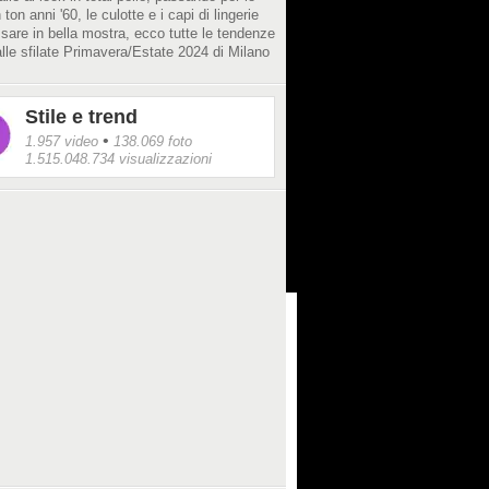
 ton anni '60, le culotte e i capi di lingerie
sare in bella mostra, ecco tutte le tendenze
le sfilate Primavera/Estate 2024 di Milano
Stile e trend
•
1.957 video
138.069 foto
1.515.048.734 visualizzazioni