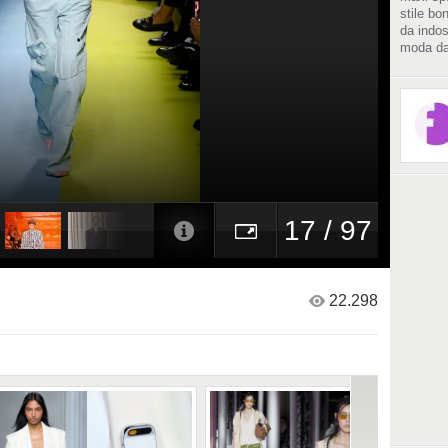
stile bon
da indos
moda dal
17 / 97
22.298