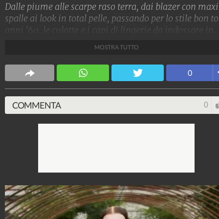
Dalle piume alle scarpe raso terra, dai blazer con maxi
spalle ai look in total pelle, passando per lo stile bon t
anni '60, le culotte e i capi di lingerie da indossare in
bella mostra, ecco tutte le tendenze moda dalle sfilate
MOSTRA TUTTO
Primavera/Estate 2024 di Milano
Stile e trend
0
1.515.178.779
-
1.957 video
-
138.074 foto
COMMENTA
0