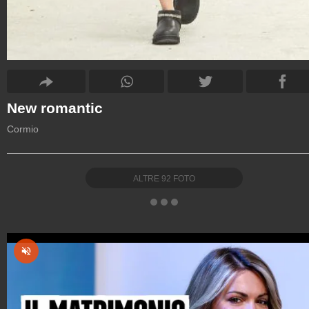
New romantic
Cormio
ALTRE
92
FOTO