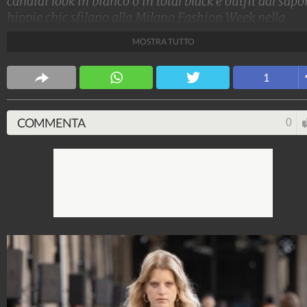
candidi look in bianco o in total black e outfit dal sapo
hippie chic sfilano alla Milano Fashion Week nella
collezione Primavera/Estate 2024 di Ermanno Scervi
MOSTRA TUTTO
Stile e trend
1
1.515.030.954
-
1.957 video
-
138.069 foto
COMMENTA
0