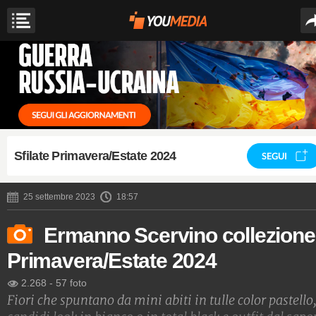
Sfilate Primavera/Estate 2024
SEGUI
25 settembre 2023
18:57
Ermanno Scervino collezione
Primavera/Estate 2024
2.268
-
57 foto
Fiori che spuntano da mini abiti in tulle color pastello