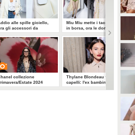
ddio alle spille gioiello,
Miu Miu mette i tacchi alti
ra gli accessori da
in borsa, ora le donne sono
ppuntare alla giacca sono
libere di camminare
uturistici smartphone
comodamente
vete notato le piccole spille
La dittatura dello stiletto è finita e
gganciate alle giacche della
ora anche la moda propone
ollezione Coperni P/E 2024
calzature rasoterra adattandosi
resentata a Parigi? Non si tratta
alle esigenze di comfort delle
i gioielli ma di dispositivi hi-
donne moderne. Miu Miu porta in
ech destinati a prendere il posto
passerella un inno alla comodità.
ello smartphone.
hanel collezione
Thylane Blondeau taglia i
rimavera/Estate 2024
capelli: l'ex bambina più
bella del mondo col
caschetto a Parigi
Drastico cambio hair look per
UARDA
Thylane Blondeau, che ha detto
addio ai capelli lunghi e alle
sfilate della Paris Fashion Week
6087
• di
Stile e trend
ha sfoggiato il caschetto.