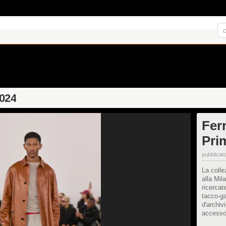
2024
Fer
Pri
pubblicato
La coll
alla Mil
ricercate
tacco-g
d'archiv
accessor