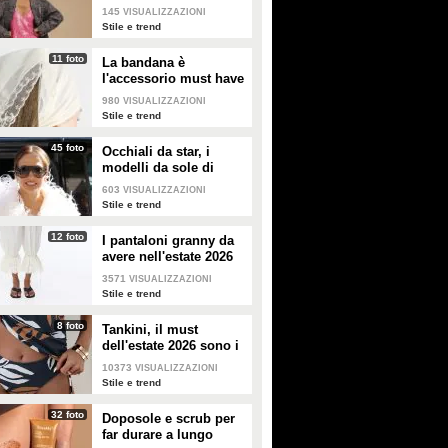
copiare
145
VISUALIZZAZIONI
Stile e trend
11 foto
La bandana è
l'accessorio must have
dell'estate 2026: i
980
VISUALIZZAZIONI
modelli di tendenza
Stile e trend
45 foto
Occhiali da star, i
modelli da sole di
tendenza per l'estate
603
VISUALIZZAZIONI
2026
Stile e trend
12 foto
I pantaloni granny da
avere nell'estate 2026
3571
VISUALIZZAZIONI
Stile e trend
8 foto
Tankini, il must
dell'estate 2026 sono i
costumi con la canotta
10373
VISUALIZZAZIONI
Stile e trend
32 foto
Doposole e scrub per
far durare a lungo