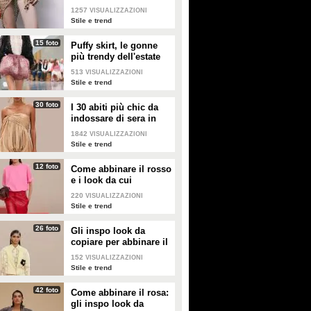
nella valigia dell'estate
1257
VISUALIZZAZIONI
2026
Stile e trend
15 foto
Puffy skirt, le gonne
più trendy dell'estate
2026 sono quelle a
513
VISUALIZZAZIONI
palloncino
Stile e trend
30 foto
I 30 abiti più chic da
indossare di sera in
estate
1842
VISUALIZZAZIONI
Stile e trend
12 foto
Come abbinare il rosso
e i look da cui
prendere ispirazione
220
VISUALIZZAZIONI
Stile e trend
26 foto
Gli inspo look da
copiare per abbinare il
giallo
152
VISUALIZZAZIONI
Stile e trend
42 foto
Come abbinare il rosa:
gli inspo look da