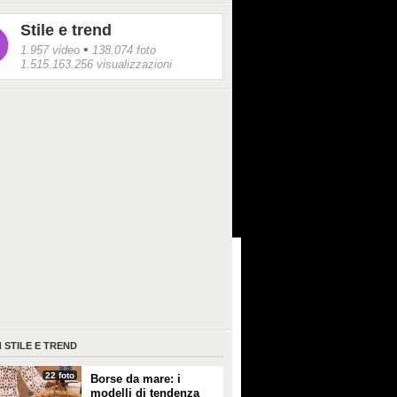
Stile e trend
•
1.957 video
138.074 foto
1.515.163.256 visualizzazioni
I
STILE E TREND
22 foto
Borse da mare: i
modelli di tendenza