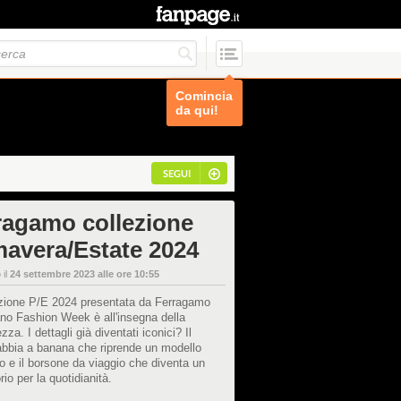
Comincia
da qui!
SEGUI
ragamo collezione
mavera/Estate 2024
 il
24 settembre 2023 alle ore 10:55
ezione P/E 2024 presentata da Ferragamo
ano Fashion Week è all'insegna della
zza. I dettagli già diventati iconici? Il
abbia a banana che riprende un modello
io e il borsone da viaggio che diventa un
io per la quotidianità.