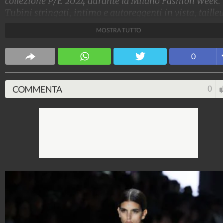
collezione P/E 2024 durante la Milano Fashion Week.
Tubini stringati, intimo e autoreggenti in vista, taille
rivisitati in chiave iper femminile: in passerella a
MOSTRA TUTTO
trionfare è stata la sensualità.
Stile e trend
0
1.515.154.136
-
1.957 video
-
138.074 foto
COMMENTA
0