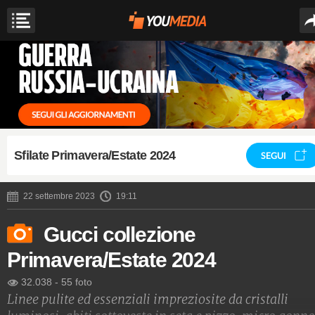
Sfilate Primavera/Estate 2024
SEGUI
22 settembre 2023
19:11
Gucci collezione
Primavera/Estate 2024
32.038
-
55 foto
Linee pulite ed essenziali impreziosite da cristalli