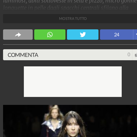
luminosi, abiti sottoveste in seta e pizzo, micro gonne
longuette in pelle dagli spacchi centrali sfilano alla
Milano Fashion Week sulla passerella Primavera/Esta
MOSTRA TUTTO
2024 di Gucci, che segna il debutto di Sabato De Sarno
alla Direzione Creativa del marchio fiorentino
24
Stile e trend
1.515.210.117
-
1.957 video
-
138.076 foto
COMMENTA
0