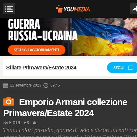
Sfilate Primavera/Estate 2024
SEGUI
22 settembre 2023
09:45
Emporio Armani collezione
Primavera/Estate 2024
5.019
-
66 foto
Tenui colori pastello, gonne di velo e decori lucenti co