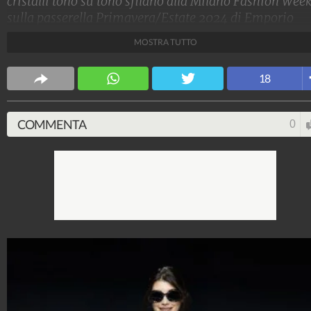
cristalli tono su tono sfilano alla Milano Fashion Wee
sulla passerella Primavera/Estate 2024 di Emporio
Armani
MOSTRA TUTTO
Stile e trend
18
1.515.139.662
-
1.957 video
-
138.074 foto
COMMENTA
0