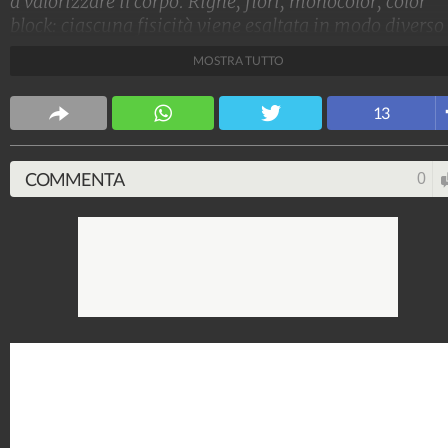
a valorizzare il corpo. Righe, fiori, monocolor, color
block: ciascuna fisicità viene esaltata in modo diverso
seconda che si tratti di figura a clessidra, a rettangolo,
MOSTRA TUTTO
ovale, triangolo e triangolo invertito.
Stile e trend
13
1.515.093.784
-
1.957 video
-
138.074 foto
COMMENTA
0