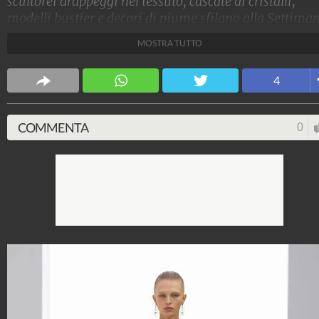
scultorei drappeggi nel tessuto, cascate di cristalli,
modelli bustier e decori di piume sfilano alla Settima
dell'Alta Moda di Parigi sulla passerella Haute Coutur
MOSTRA TUTTO
di Fendi per l'Autunno/inverno 2023-2024
Stile e trend
4
1.515.063.115
-
1.957 video
-
138.069 foto
COMMENTA
0