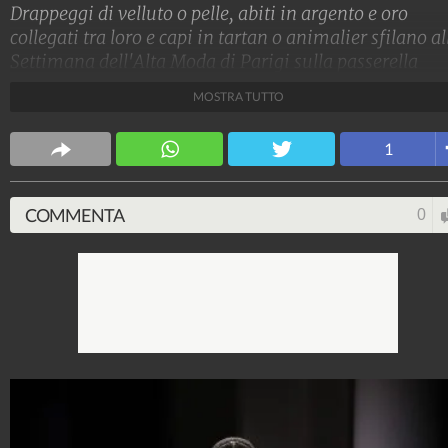
Drappeggi di velluto o pelle, abiti in argento e oro
collegati tra loro e capi in tartan o animalier sfilano al
Settimana dell'Alta Moda di Parigi sulla passerella
Haute Couture per l'Autunno/inverno 2023-2024 di
MOSTRA TUTTO
Jean Paul Gaultier nella collezione firmata da Julien
Dossena.
1
Stile e trend
1.515.198.355
-
1.957 video
-
138.074 foto
COMMENTA
0