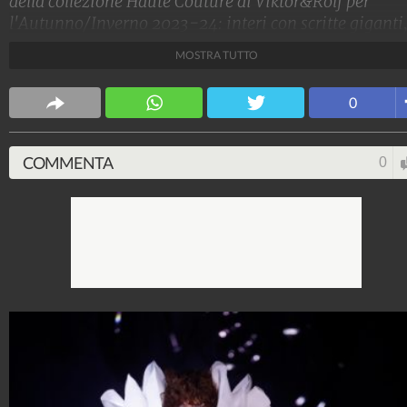
della collezione Haute Couture di Viktor&Rolf per
l'Autunno/Inverno 2023-24: interi con scritte giganti
con fiocchi o 'separati' dal corpo.
MOSTRA TUTTO
Stile e trend
0
1.515.089.141
-
1.957 video
-
138.074 foto
COMMENTA
0