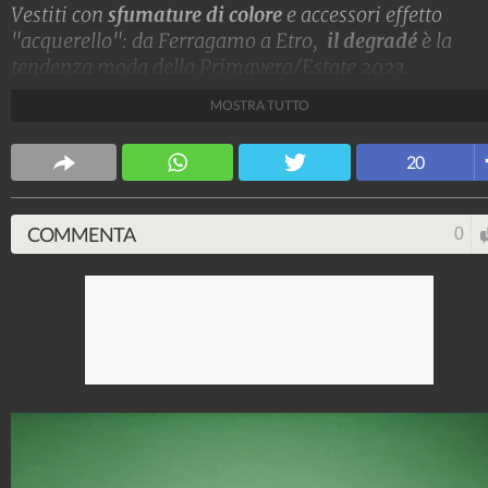
Vestiti con
sfumature di colore
e accessori effetto
"acquerello": da Ferragamo a Etro,
il degradé
è la
tendenza moda della Primavera/Estate 2023.
MOSTRA TUTTO
Stile e trend
1.515.099.099
-
1.957 video
-
138.074 foto
20
COMMENTA
0