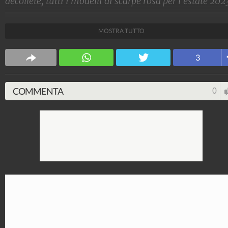
décolleté, tutti i modelli di scarpe rosa per l'estate 202
Stile e trend
MOSTRA TUTTO
1.515.061.033
-
1.957 video
-
138.069 foto
3
COMMENTA
0