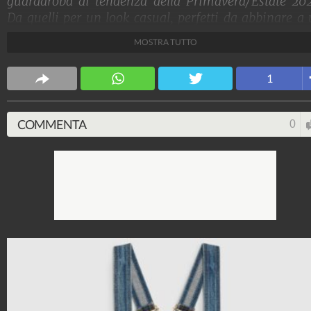
guardaroba di tendenza della Primavera/Estate 20
Da quelli per un look casual, perfetti da abbinare a
paio di sneakers o sandali, ai modelli più chic per
MOSTRA TUTTO
look bon-ton da sera, ecco i modelli di tendenza per
nuova stagione.
1
Stile e trend
1.515.233.132
-
1.957 video
-
138.077 foto
COMMENTA
0