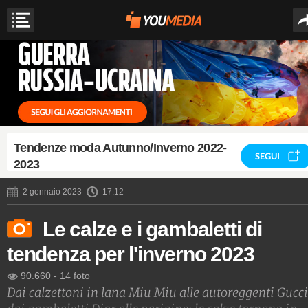
Tendenze moda Autunno/Inverno 2022-
SEGUI
2023
2 gennaio 2023
17:12
Le calze e i gambaletti di
tendenza per l'inverno 2023
90.660
-
14 foto
Dai calzettoni in lana Miu Miu alle autoreggenti Gucci