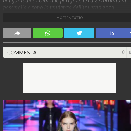
dai gambaletti Dior alle parigine: le calze tornano in
passerella e sono la tendenza dell'inverno 2023.
MOSTRA TUTTO
Stile e trend
1.515.196.561
-
1.957 video
-
138.074 foto
16
COMMENTA
0