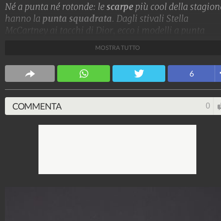
Né a punta né rotonde: le
scarpe
più cool della stagion
hanno la
punta squadrata
. Dagli stivali Stella
McCartney ai tacchi di Dior, ecco i modelli a punta
quadrata di tendenza per l'Autunno/Inverno 2022-23
MOSTRA TUTTO
Stile e trend
6
1.515.152.002
-
1.957 video
-
138.074 foto
COMMENTA
0