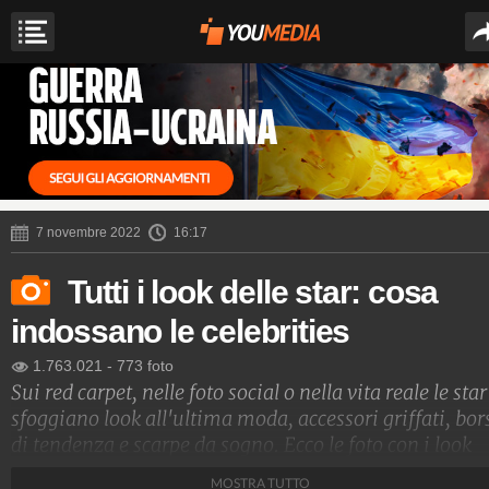
7 novembre 2022
16:17
Tutti i look delle star: cosa
indossano le celebrities
1.763.021
-
773 foto
Sui red carpet, nelle foto social o nella vita reale le star
sfoggiano look all'ultima moda, accessori griffati, bor
di tendenza e scarpe da sogno. Ecco le foto con i look
delle star e i nomi degli stilisti che le vestono
MOSTRA TUTTO