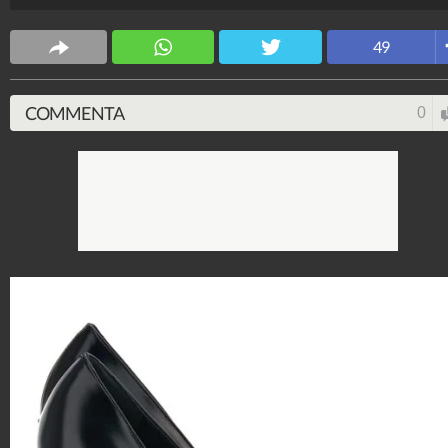
Stile e trend
49
1.515.030.954
-
1.957 video
-
138.069 foto
COMMENTA
0