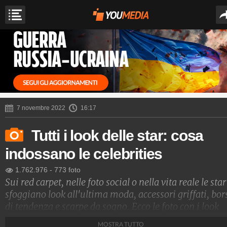
7 novembre 2022
16:17
Tutti i look delle star: cosa
indossano le celebrities
1.762.976
-
773 foto
Sui red carpet, nelle foto social o nella vita reale le star
sfoggiano look all'ultima moda, accessori griffati, bor
di tendenza e scarpe da sogno. Ecco le foto con i look
delle star e i nomi degli stilisti che le vestono
MOSTRA TUTTO