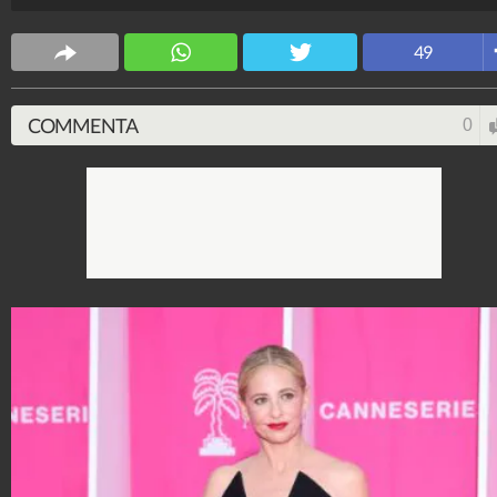
Stile e trend
49
1.514.991.809
-
1.957 video
-
138.049 foto
COMMENTA
0