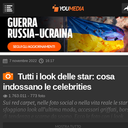
7 novembre 2022
16:17
Tutti i look delle star: cosa
indossano le celebrities
1.763.011
-
773 foto
Sui red carpet, nelle foto social o nella vita reale le star
sfoggiano look all'ultima moda, accessori griffati, bor
di tendenza e scarpe da sogno. Ecco le foto con i look
delle star e i nomi degli stilisti che le vestono
MOSTRA TUTTO