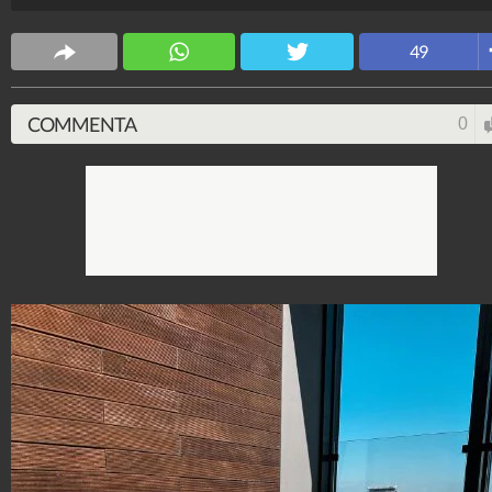
Stile e trend
49
1.515.028.507
-
1.957 video
-
138.069 foto
COMMENTA
0