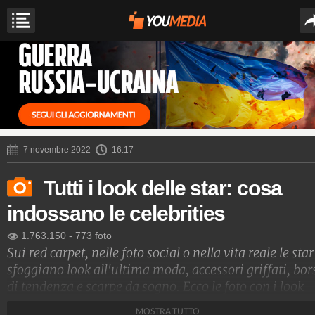
7 novembre 2022
16:17
Tutti i look delle star: cosa
indossano le celebrities
1.763.150
-
773 foto
Sui red carpet, nelle foto social o nella vita reale le star
sfoggiano look all'ultima moda, accessori griffati, bor
di tendenza e scarpe da sogno. Ecco le foto con i look
delle star e i nomi degli stilisti che le vestono
MOSTRA TUTTO