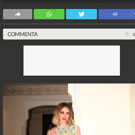
Stile e trend
49
1.515.242.114
-
1.957 video
-
138.077 foto
COMMENTA
0