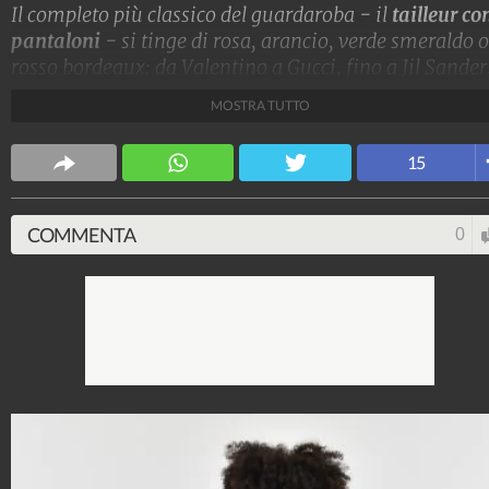
Il completo più classico del guardaroba - il
tailleur con
pantaloni
- si tinge di rosa, arancio, verde smeraldo o
rosso bordeaux: da Valentino a Gucci, fino a Jil Sander
la moda dell'Autunno/Inverno 2022-23 propone
pant
MOSTRA TUTTO
suit colorati
, vitaminici e grintosi.
Stile e trend
15
1.515.076.241
-
1.957 video
-
138.074 foto
COMMENTA
0