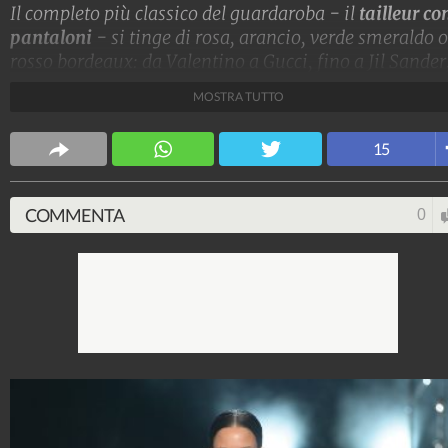
Il completo più classico del guardaroba - il
tailleur con
pantaloni
- si tinge di rosa, arancio, verde smeraldo o
rosso bordeaux: da Valentino a Gucci, fino a Jil Sander
la moda dell'Autunno/Inverno 2022-23 propone
pant
MOSTRA TUTTO
suit colorati
, vitaminici e grintosi.
Stile e trend
15
1.515.299.305
-
1.957 video
-
138.079 foto
COMMENTA
0