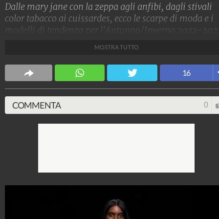
Dalle mary jane con la zeppa agli anfibi, dagli stivali
color tabacco ai cuissardes, ecco le scarpe di moda e i
modelli di tendenza per l'Autunno/Inverno 2022-202
MOSTRA TUTTO
Stile e trend
1.515.221.735
-
1.957 video
-
138.077 foto
16
COMMENTA
0