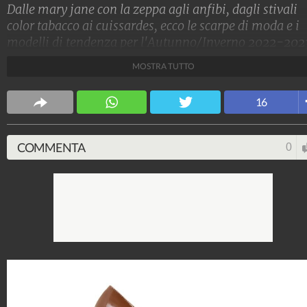
Dalle mary jane con la zeppa agli anfibi, dagli stivali
color tabacco ai cuissardes, ecco le scarpe di moda e i
modelli di tendenza per l'Autunno/Inverno 2022-202
MOSTRA TUTTO
Stile e trend
1.515.033.023
-
1.957 video
-
138.069 foto
16
COMMENTA
0