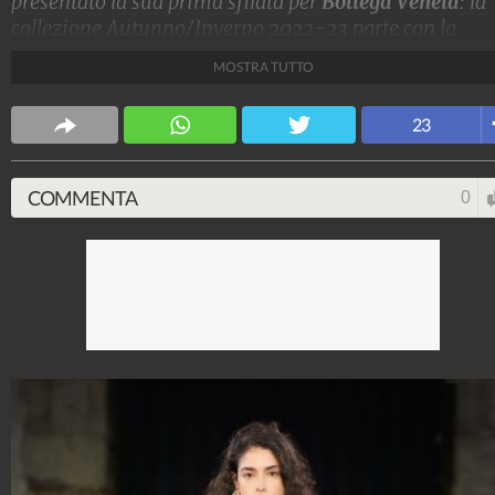
presentato la sua prima sfilata per
Bottega Veneta
: la
collezione Autunno/Inverno 2022-23 parte con la
semplicità di canotte bianche e jeans (in realtà è pelle
MOSTRA TUTTO
stampata) per proseguire con giacche a uovo, minidre
in pelle o paillettes e alti cuissard intrecciati.
23
Stile e trend
1.515.233.132
-
1.957 video
-
138.077 foto
COMMENTA
0