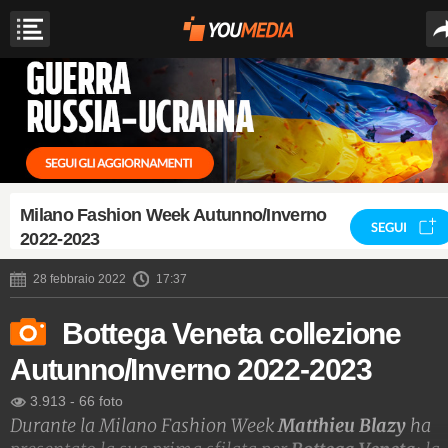
Milano Fashion Week Autunno/Inverno
SEGUI
2022-2023
28 febbraio 2022
17:37
Bottega Veneta collezione
Autunno/Inverno 2022-2023
3.913
-
66 foto
Durante la Milano Fashion Week
Matthieu Blazy
ha