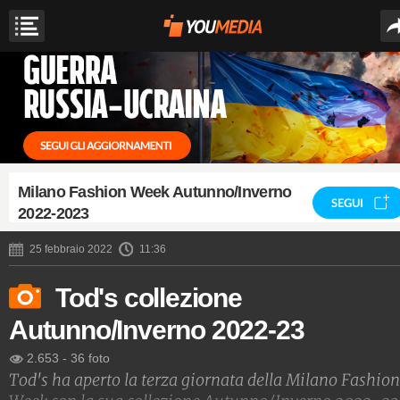
Milano Fashion Week Autunno/Inverno
SEGUI
2022-2023
25 febbraio 2022
11:36
Tod's collezione
Autunno/Inverno 2022-23
2.653
-
36 foto
Tod's ha aperto la terza giornata della Milano Fashion