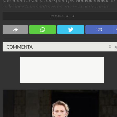
presentato la sua prima sfilata per
Bottega Veneta
: la
collezione Autunno/Inverno 2022-23 parte con la
semplicità di canotte bianche e jeans (in realtà è pelle
MOSTRA TUTTO
stampata) per proseguire con giacche a uovo, minidre
in pelle o paillettes e alti cuissard intrecciati.
23
Stile e trend
1.515.063.395
-
1.957 video
-
138.069 foto
COMMENTA
0