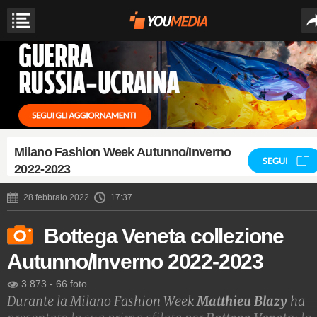
Milano Fashion Week Autunno/Inverno
SEGUI
2022-2023
28 febbraio 2022
17:37
Bottega Veneta collezione
Autunno/Inverno 2022-2023
3.873
-
66 foto
Durante la Milano Fashion Week
Matthieu Blazy
ha