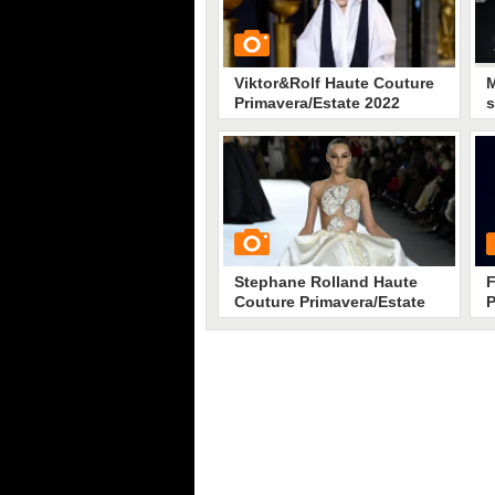
Viktor&Rolf Haute Couture
M
Primavera/Estate 2022
s
s
c
M
GUARDA
s
u
l
667
• di
Stile e trend
p
M
c
Stephane Rolland Haute
F
p
Couture Primavera/Estate
P
2022
GUARDA
G
2433
• di
Stile e trend