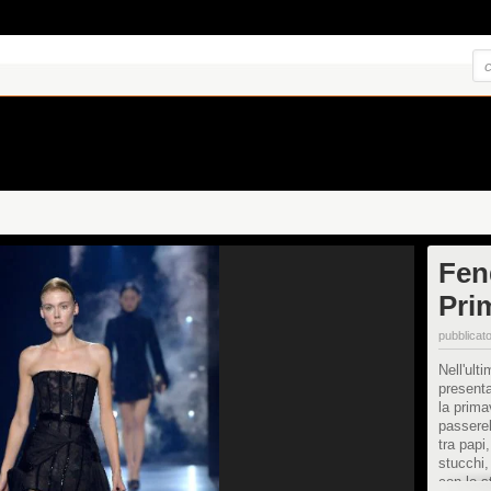
Fen
Pri
pubblicato
Nell'ult
presenta
la prima
passerel
tra papi
stucchi,
con lo s