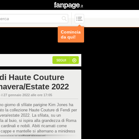
Comincia
da qui!
SEGUI
di Haute Couture
mavera/Estate 2022
 il
27 gennaio 2022 alle ore 17:05
imo giorno di sfilate parigine Kim Jones ha
to la collezione Haute Couture di Fendi per
vera/estate 2022. La sfilata, su un
la al buio, si ispira alla grandezza di Roma
, cardinali e nobili. Abiti ricamati come
 cappe e mantelle si alternano a minidress
trascico e collant ricamati.