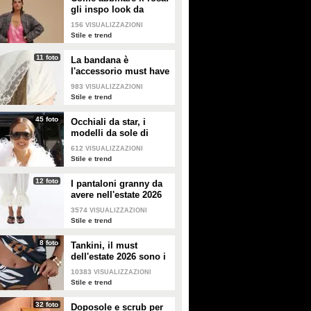
gli inspo look da
copiare
156
VISUALIZZAZIONI
Stile e trend
11 foto
La bandana è
l'accessorio must have
dell'estate 2026: i
983
VISUALIZZAZIONI
modelli di tendenza
Stile e trend
45 foto
Occhiali da star, i
modelli da sole di
tendenza per l'estate
612
VISUALIZZAZIONI
2026
Stile e trend
12 foto
I pantaloni granny da
avere nell'estate 2026
3574
VISUALIZZAZIONI
Stile e trend
8 foto
Tankini, il must
dell'estate 2026 sono i
costumi con la canotta
10383
VISUALIZZAZIONI
Stile e trend
32 foto
Doposole e scrub per