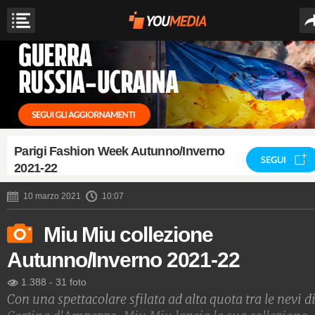
Parigi Fashion Week Autunno/Inverno
SEGUI
2021-22
10 marzo 2021
10:07
Miu Miu collezione
Autunno/Inverno 2021-22
1.388
-
31 foto
Con una spettacolare sfilata ad alta quota tra le nevi d