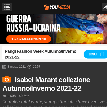
Parigi Fashion Week Autunno/Inverno
SEGUI
2021-22
8 marzo 2021
15:57
Isabel Marant collezione
Autunno/Inverno 2021-22
1.608
-
49 foto
Completi total white, stampe floreali e linee oversize: 