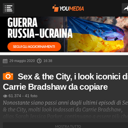
29 maggio 2020
16:38
Sex & the City, i look iconici d
Carrie Bradshaw da copiare
61.374
-
41 foto
Nonostante siano passi anni dagli ultimi episodi di Se
& the City, molti look indossati da Carrie Bradshaw,
alias Sarah Jessica Parker, continuano a essere più ch
mai attuali, a conferma di quanto la protagonista dell
MOSTRA TUTTO