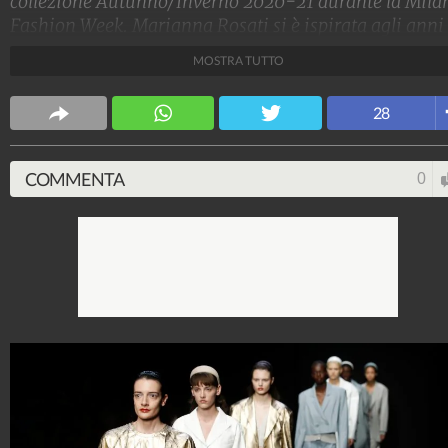
collezione Autunno/Inverno 2020-21 durante la Mila
Fashion Week. Marianna Rosati si è ispirata agli anni
'60: tra capispalla, nappe leggerissime e pelli
MOSTRA TUTTO
sperimentali, ha descritto una donna sensuale ed
elegantissima.
28
Stile e trend
1.515.113.833
-
1.957 video
-
138.074 foto
COMMENTA
0