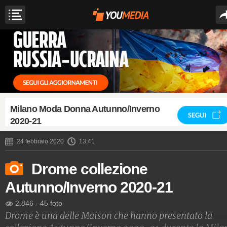
Milano Moda Donna Autunno/Inverno
SEGUI
2020-21
24 febbraio 2020
13:41
Drome collezione
Autunno/Inverno 2020-21
2.846
-
45 foto
Drome è una delle Maison che hanno presentato la