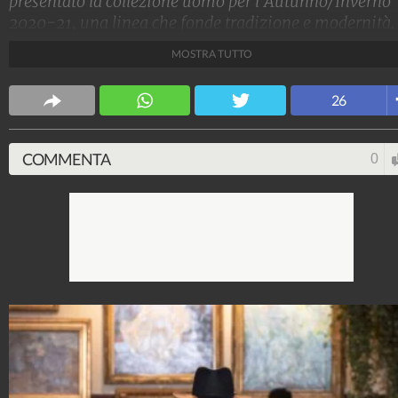
presentato la collezione uomo per l'Autunno/Inverno
2020-21, una linea che fonde tradizione e modernità.
La Maison ha dato spazio a uno spirito irriverente che
MOSTRA TUTTO
gioca con le regole di un'antica riverenza.
Stile e trend
26
1.515.221.004
-
1.957 video
-
138.077 foto
COMMENTA
0