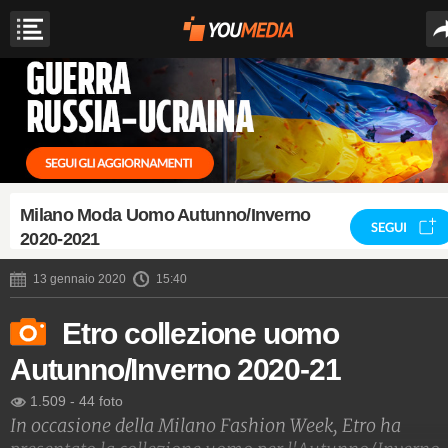
Milano Moda Uomo Autunno/Inverno
SEGUI
2020-2021
13 gennaio 2020
15:40
Etro collezione uomo
Autunno/Inverno 2020-21
1.509
-
44 foto
In occasione della Milano Fashion Week, Etro ha