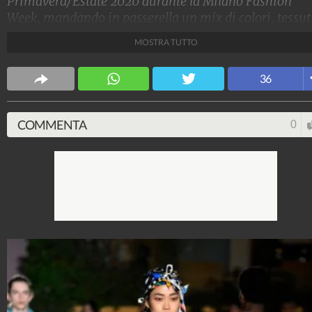
Primavera/Estate 2020 durante la Milano Fashion
Week, mandando in passerella un mix di colori, tessut
fantasie. Il risultato? Una linea gioiosa che riesce a
MOSTRA TUTTO
celebrare la spontaneità.
Stile e trend
36
1.515.145.395
-
1.957 video
-
138.074 foto
COMMENTA
0